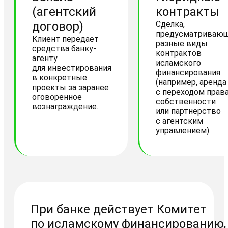
(агентский
контракты
договор)
Сделка,
предусматриваю
Клиент передает
разные виды
средства банку-
контрактов
агенту
исламского
для инвестирования
финансирования
в конкретные
(например, аренда
проекты за заранее
с переходом прав
оговоренное
собственности
вознаграждение.
или партнерство
с агентским
управлением).
При банке действует Комитет
по исламскому финансированию,