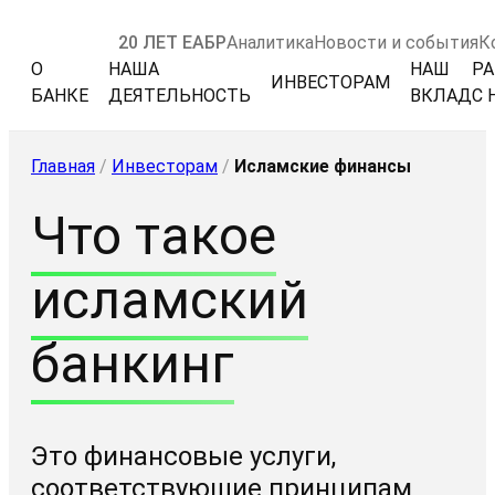
20 ЛЕТ ЕАБР
Аналитика
Новости и события
К
О
НАША
НАШ
РА
ИНВЕСТОРАМ
БАНКЕ
ДЕЯТЕЛЬНОСТЬ
ВКЛАД
С 
Главная
/
Инвесторам
/
Исламские финансы
Что такое
исламский
банкинг
Это финансовые услуги,
соответствующие принципам