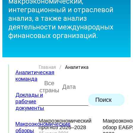
макроэкономический,
интеграционный и отраслевой
анализ, а также анализ
деятельности международных
финансовых организаций.
Главная
/
Аналитика
Аналитическая
команда
Все
страны
Доклады и
Поиск
рабочие
документы
Макроэкономический
Макроэконо
Макроэкономические
прогноз 2026–2028
обзор ЕАБР
обзоры