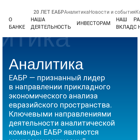
20 ЛЕТ ЕАБР
Аналитика
Новости и события
К
О
НАША
НАШ
РА
ИНВЕСТОРАМ
итика
БАНКЕ
ДЕЯТЕЛЬНОСТЬ
ВКЛАД
С 
Аналитика
ЕАБР — признанный лидер
в направлении прикладного
экономического анализа
евразийского пространства.
Ключевыми направлениями
деятельности аналитической
команды ЕАБР являются