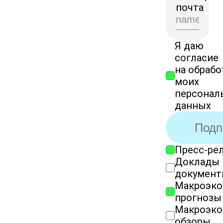
почта
Я даю
согласие
на обрабо
моих
персонал
данных
Подп
Пресс-ре
Темы рассылк
Доклады 
докумен
Макроэко
прогнозы
Макроэко
обзоры