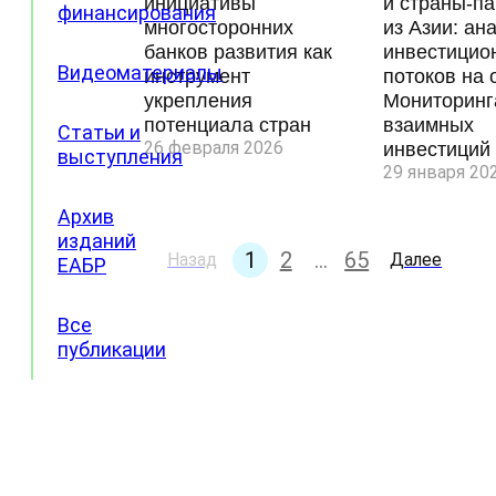
инициативы
и страны-п
финансирования
многосторонних
из Азии: ан
банков развития как
инвестицио
Видеоматериалы
инструмент
потоков на 
укрепления
Мониторинг
потенциала стран
взаимных
Статьи и
26 февраля 2026
инвестиций
выступления
29 января 20
Архив
изданий
1
2
…
65
Назад
Далее
ЕАБР
Все
публикации