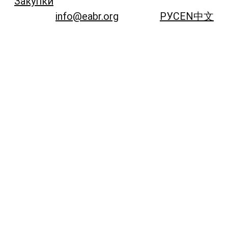
Закупки
info@eabr.org
РУС
EN
中文