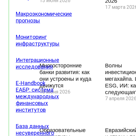
15 июня 2026
2026
17 марта 202
Макроэкономические
прогнозы
Мониторинг
инфраструктуры
Интеграционные
Многосторонние
Волны
исследования
банки развития: как
инвестицио
они устроены и куда
мегахайпа.
Проектные
E-Handbook
движутся
ESG, ИИ: к
направления
ЕАБР: система
18 июня 2026
следующая
Доклады
международных
7 апреля 202
ЦИИ
финансовых
институтов
База данных
Образовательные
Евразийски
несуверенного