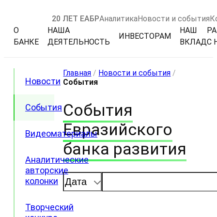
20 ЛЕТ ЕАБР
Аналитика
Новости и события
К
О
НАША
НАШ
РА
ИНВЕСТОРАМ
БАНКЕ
ДЕЯТЕЛЬНОСТЬ
ВКЛАД
С 
Главная
/
Новости и события
/
Новости
События
События
События
Евразийского
Видеоматериалы
банка развития
Аналитические
авторские
колонки
Предстоящие
Прошедш
Творческий