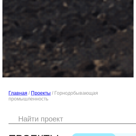
Главная
/
Проекты
/
Горнодобывающая
промышленность