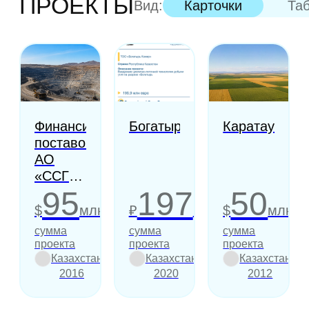
ПРОЕКТЫ
Вид:
Карточки
Та
Финансирование
Богатырь-2020
Каратау
поставок
АО
«ССГПО»
на
95
197
50
Магнитогорский
$
млн
₽
млн
$
млн
МК
сумма
сумма
сумма
проекта
проекта
проекта
Казахстан
Казахстан
Казахстан
2016
2020
2012