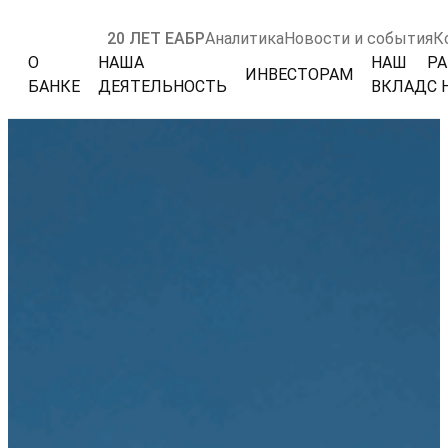
20 ЛЕТ ЕАБР
Аналитика
Новости и события
К
О
НАША
НАШ
РА
ИНВЕСТОРАМ
БАНКЕ
ДЕЯТЕЛЬНОСТЬ
ВКЛАД
С 