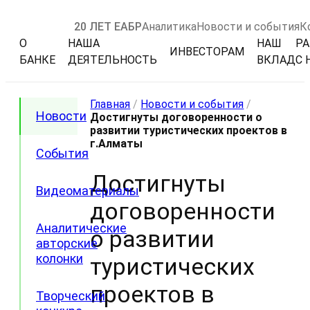
20 ЛЕТ ЕАБР
Аналитика
Новости и события
К
О
НАША
НАШ
РА
ИНВЕСТОРАМ
БАНКЕ
ДЕЯТЕЛЬНОСТЬ
ВКЛАД
С 
Главная
/
Новости и события
/
Новости
Достигнуты договоренности о
развитии туристических проектов в
г.Алматы
События
Достигнуты
Видеоматериалы
договоренности
Аналитические
о развитии
авторские
колонки
туристических
проектов в
Творческий