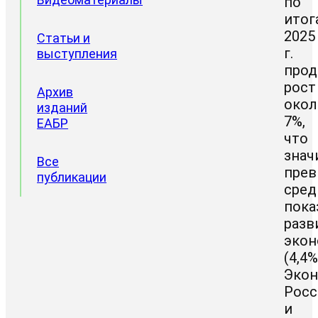
по
итог
2025
Статьи и
г.
выступления
прод
рост
Архив
окол
изданий
7%,
ЕАБР
что
знач
Все
пре
публикации
сред
пока
разв
эко
(4,4%
Эко
Росс
и