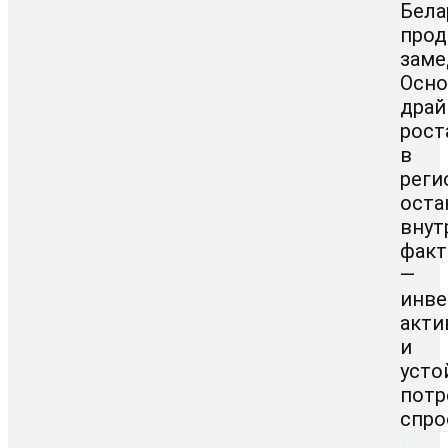
Бела
про
заме
Осн
драй
рост
в
реги
оста
внут
фак
—
инве
акти
и
усто
потр
спро