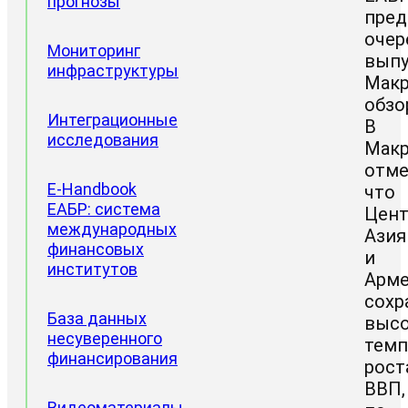
прогнозы
пред
очер
Мониторинг
выпу
инфраструктуры
Макр
обзо
Интеграционные
В
исследования
Макр
отме
Проектные
E-Handbook
что
направления
ЕАБР: система
Цент
Доклады
международных
Азия
ЦИИ
финансовых
и
институтов
Арм
сохр
База данных
выс
несуверенного
тем
финансирования
рост
ВВП,
Видеоматериалы