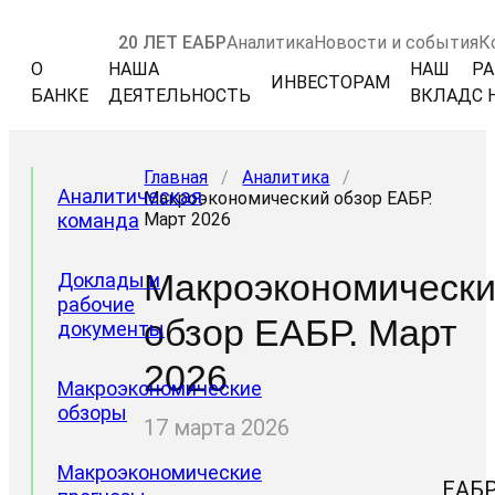
20 ЛЕТ ЕАБР
Аналитика
Новости и события
К
О
НАША
НАШ
РА
ИНВЕСТОРАМ
БАНКЕ
ДЕЯТЕЛЬНОСТЬ
ВКЛАД
С 
Главная
/
Аналитика
/
Аналитическая
Макроэкономический обзор ЕАБР.
команда
Март 2026
Макроэкономическ
Доклады и
рабочие
обзор ЕАБР. Март
документы
2026
Макроэкономические
обзоры
17 марта 2026
Макроэкономические
ЕАБ